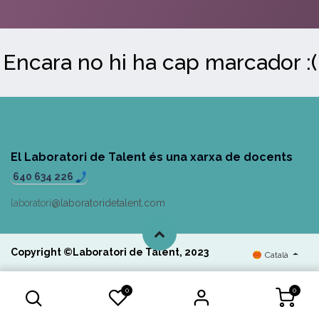
Encara no hi ha cap marcador :(
El Laboratori de Talent és una xarxa de docents
640 634 226
laboratori
@laboratoridetalent.com
Copyright ©Laboratori d
e Talent, 2023
Català
0
0