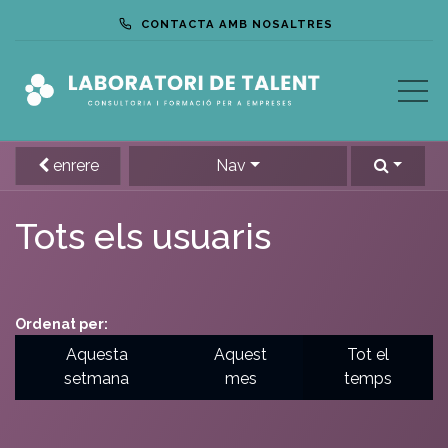
CONTACTA AMB NOSALTRES
enrere
Nav
Tots els usuaris
Ordenat per:
Aquesta
Aquest
Tot el
setmana
mes
temps