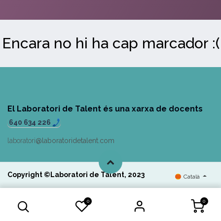
Encara no hi ha cap marcador :(
El Laboratori de Talent és una xarxa de docents
640 634 226
laboratori
@laboratoridetalent.com
Copyright ©Laboratori d
e Talent, 2023
Català
0
0