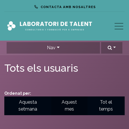
CONTACTA AMB NOSALTRES
Nav
Tots els usuaris
Ordenat per:
Aquesta
Aquest
Tot el
setmana
mes
temps