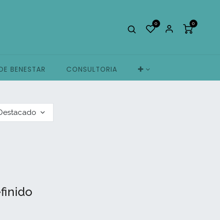
0
0
 DE BENESTAR
CONSULTORIA
Destacado
finido