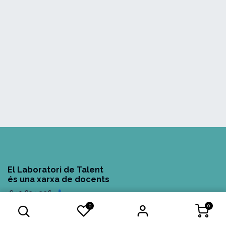
El Laboratori de Talent
és una xarxa de docents
640 634 226
0
0
laboratori
@laboratoridetalent.com