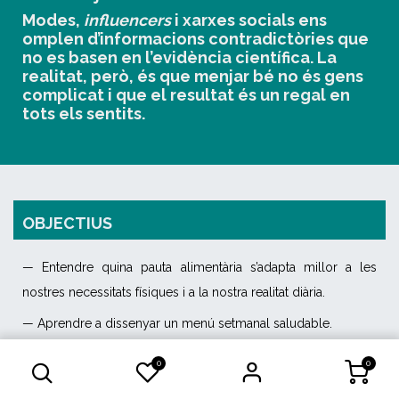
Modes,
influencers
i xarxes socials ens
omplen d’informacions contradictòries que
no es basen en l’evidència científica. La
realitat, però, és que menjar bé no és gens
complicat i que el resultat és un regal en
tots els sentits.
OBJECTIUS
— Entendre quina pauta alimentària s’adapta millor a les
nostres necessitats físiques i a la nostra realitat diària.
—
Aprendre a dissenyar un menú setmanal saludable.
—
Entendre la relació real entre pes, salut i dieta.
0
0
—
Aprendre a distingir aliments saludables d’aliments