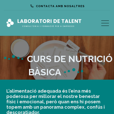
CONTACTA AMB NOSALTRES
•
•
•
•
•
CURS DE NUTRICIÓ
•
•
•
BÀSICA
•
•
L’alimentació adequada és l’eina més
poderosa per millorar el nostre benestar
físic i emocional, però quan ens hi posem
topem amb un panorama complex, confús i
descoratjador.